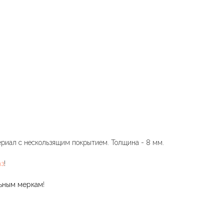
риал с нескользящим покрытием. Толщина - 8 мм.
аз
!
льным меркам
!